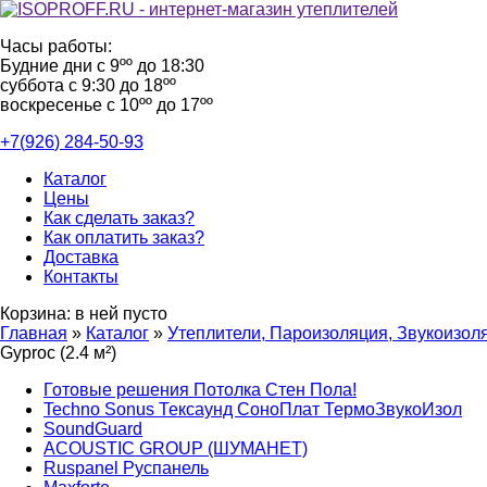
Часы работы:
Будние дни с 9ºº до 18:30
суббота с 9:30 до 18ºº
воскресенье с 10ºº до 17ºº
+7(
926
)
284-50-93
Каталог
Цены
Как сделать заказ?
Как оплатить заказ?
Доставка
Контакты
Корзина:
в ней пусто
Главная
»
Каталог
»
Утеплители, Пароизоляция, Звукоизол
Gyproc (2.4 м²)
Готовые решения Потолка Стен Пола!
Techno Sonus Тексаунд СоноПлат ТермоЗвукоИзол
SoundGuard
ACOUSTIC GROUP (ШУМАНЕТ)
Ruspanel Руспанель