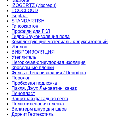
Maxforte
IZOGERTZ (Изогерц)
ECOCLOUD
Isoplaat
STANDARTISH
Гипсокартон
Профили для ГКЛ
Гидро-Звукоизоляция пола
Комплектующие материалы к звукоизоляций
Изолон
ВИБРОИЗОЛЯЦИЯ
Утеплитель
Негорючая-огнеупорная изоляция
Кровельные пленки
Фольга. Теплоизоляция / Пенофол
Поролон
Пробковая подложка
Пакля. Джут. Льноватин. канат.
Пенопласт
Защитная фасадная сетка
Полиэтиленовая пленка
Вилатерм шнур для швов
Дорнит.Геотекстиль