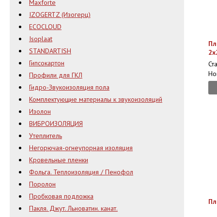
Maxforte
IZOGERTZ (Изогерц)
ECOCLOUD
Isoplaat
Пл
STANDARTISH
2х
Гипсокартон
Ст
Но
Профили для ГКЛ
Гидро-Звукоизоляция пола
Комплектующие материалы к звукоизоляций
Изолон
ВИБРОИЗОЛЯЦИЯ
Утеплитель
Негорючая-огнеупорная изоляция
Кровельные пленки
Фольга. Теплоизоляция / Пенофол
Поролон
Пробковая подложка
Пл
Пакля. Джут. Льноватин. канат.