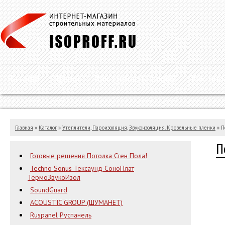
Каталог
Цены
Как сделать заказ?
Как опл
Главная
»
Каталог
»
Утеплители, Пароизоляция, Звукоизоляция. Кровельные пленки
»
П
П
Готовые решения Потолка Стен Пола!
Techno Sonus Тексаунд СоноПлат
ТермоЗвукоИзол
SoundGuard
ACOUSTIC GROUP (ШУМАНЕТ)
Ruspanel Руспанель