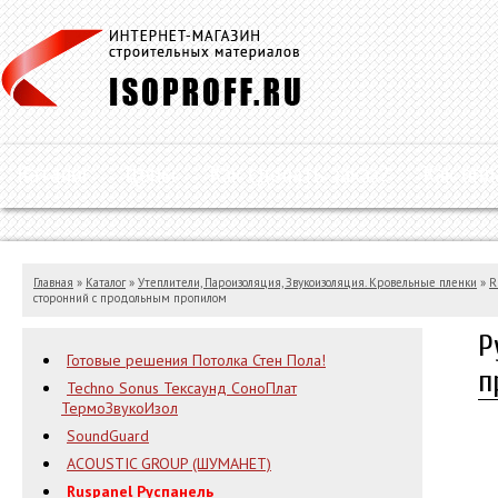
Каталог
Цены
Как сделать заказ?
Как опл
Главная
»
Каталог
»
Утеплители, Пароизоляция, Звукоизоляция. Кровельные пленки
»
R
сторонний с продольным пропилом
Р
Готовые решения Потолка Стен Пола!
п
Techno Sonus Тексаунд СоноПлат
ТермоЗвукоИзол
SoundGuard
ACOUSTIC GROUP (ШУМАНЕТ)
Ruspanel Руспанель