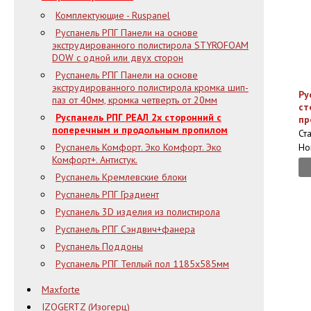
Комплектующие - Ruspanel
Руспанель РПГ Панели на основе
экструдированного полистирола STYROFOAM
DOW с одной или двух сторон
Руспанель РПГ Панели на основе
экструдированного полистирола кромка шип-
Ру
паз от 40мм, кромка четверть от 20мм
ст
Руспанель РПГ РЕАЛ 2x сторонний с
пр
поперечным и продольным пропилом
Ст
Руспанель Комфорт. Эко Комфорт. Эко
Но
Комфорт+. Антистук.
Руспанель Кремлевские блоки
Руспанель РПГ Градиент
Руспанель 3D изделия из полистирола
Руспанель РПГ Сэндвич+фанера
Руспанель Поддоны
Руспанель РПГ Теплый пол 1185х585мм
Maxforte
IZOGERTZ (Изогерц)