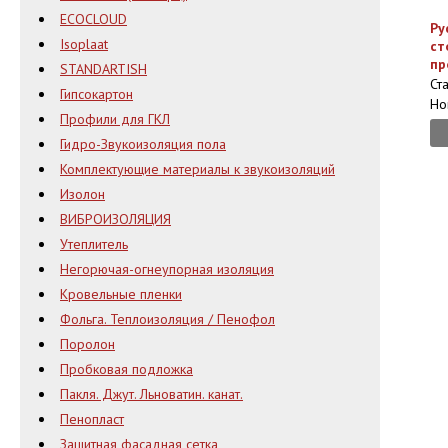
ECOCLOUD
Ру
Isoplaat
ст
пр
STANDARTISH
Ст
Гипсокартон
Но
Профили для ГКЛ
Гидро-Звукоизоляция пола
Комплектующие материалы к звукоизоляций
Изолон
ВИБРОИЗОЛЯЦИЯ
Утеплитель
Негорючая-огнеупорная изоляция
Кровельные пленки
Фольга. Теплоизоляция / Пенофол
Поролон
Пробковая подложка
Пакля. Джут. Льноватин. канат.
Пенопласт
Защитная фасадная сетка